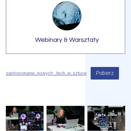
Webinary & Warsztaty
Pobierz
zastosowanie_nowych _tech_w_sztuce