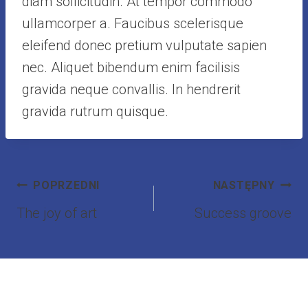
diam sollicitudin. At tempor commodo
ullamcorper a. Faucibus scelerisque
eleifend donec pretium vulputate sapien
nec. Aliquet bibendum enim facilisis
gravida neque convallis. In hendrerit
gravida rutrum quisque.
Nawigacja
POPRZEDNI
NASTĘPNY
wpisu
The joy of art
Success groove