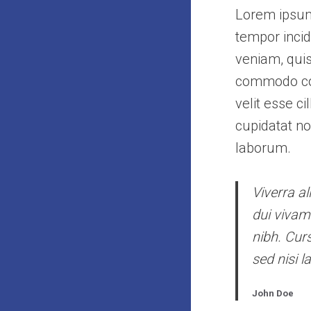
Lorem ipsum 
tempor incid
veniam, quis
commodo cons
velit esse c
cupidatat no
laborum.
Viverra al
dui vivam
nibh. Cur
sed nisi l
John Doe