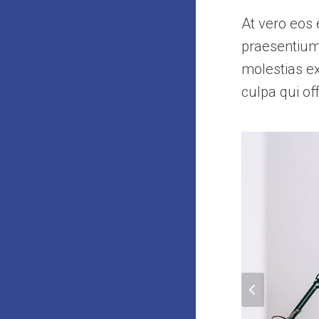
At vero eos 
praesentium 
molestias ex
culpa qui of