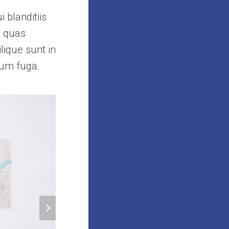
 blanditiis
t quas
lique sunt in
orum fuga.