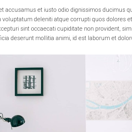
et accusamus et iusto odio dignissimos ducimus qui
voluptatum deleniti atque corrupti quos dolores e
cepturi sint occaecati cupiditate non provident, simi
ficia deserunt mollitia animi, id est laborum et dol