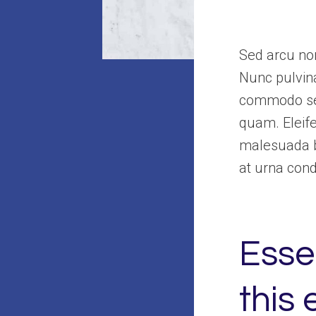
Sed arcu non
Nunc pulvina
commodo sed
quam. Eleife
malesuada bi
at urna con
Essen
this