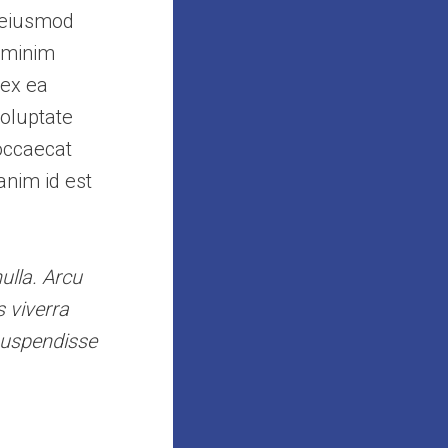
o eiusmod
d minim
 ex ea
voluptate
 occaecat
anim id est
ulla. Arcu
 viverra
suspendisse