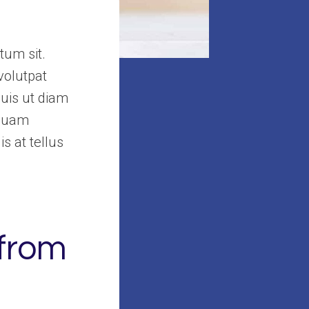
tum sit.
volutpat
uis ut diam
iquam
s at tellus
 from