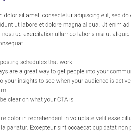
dolor sit amet, consectetur adipiscing elit, sed d
idunt ut labore et dolore magna aliqua. Ut enim a
 nostrud exercitation ullamco laboris nisi ut aliquip
nsequat.
o posting schedules that work
ys are a great way to get people into your commu
to your insights to see when your audience is active
ram
be clear on what your CTA is
ure dolor in reprehenderit in voluptate velit esse cil
lla pariatur. Excepteur sint occaecat cupidatat non 