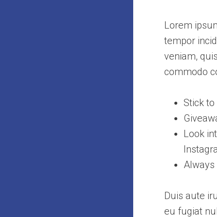
Lorem ipsum 
tempor incid
veniam, quis
commodo co
Stick t
Giveawa
Look in
Instag
Always 
Duis aute ir
eu fugiat nu