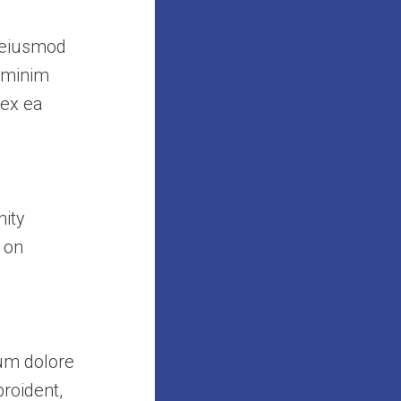
o eiusmod
d minim
 ex ea
nity
 on
lum dolore
proident,